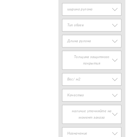
ширина рулона
Тип обоев
Длина рулона
Толщина защитного
покрытия
Вес/ м2
Качество
наличие уточняйте на
момент заказа
Назначение