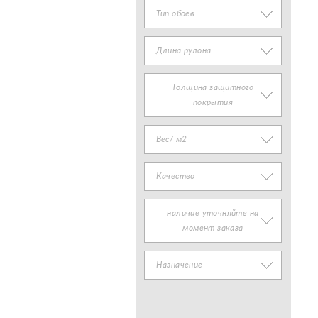
Тип обоев
Длина рулона
Толщина защитного
покрытия
Вес/ м2
Качество
наличие уточняйте на
момент заказа
Назначение