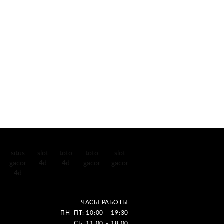
situs
slot
toto
toto
slot
gacor
4d
4d
gacor
gacor
4d
ЧАСЫ РАБОТЫ
ПН–ПТ: 10:00 – 19:30
СБ: 11:00 – 18:00