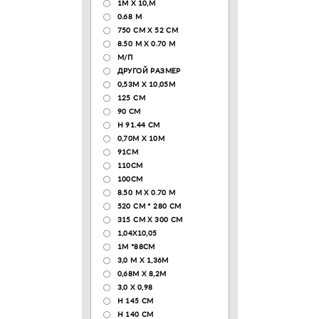
1М Х 10,М
0.68 M
750 CM X 52 CM
8.50 М X 0.70 М
М/П
ДРУГОЙ РАЗМЕР
0,53М Х 10,05М
125 CM
90 СМ
H 91.44 CM
0,70М Х 10М
91СМ
110CM
100CM
8.50 M X 0.70 M
520 СМ * 280 СМ
315 CM X 300 CM
1,04X10,05
1М *88СМ
3,0 М Х 1,36М
0,68М Х 8,2М
3,0 Х 0,98
H 145 CM
H 140 CM