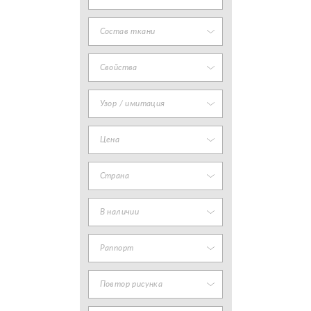
Состав ткани
Свойства
Узор / имитация
Цена
Страна
В наличии
Раппорт
Повтор рисунка