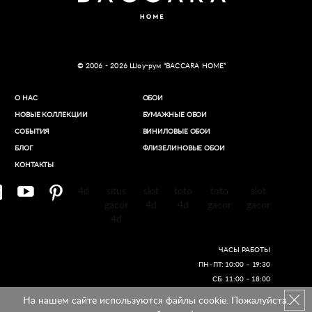
© 2006 - 2026 Шоу-рум “BACCARA HOME”
О НАС
ОБОИ
НОВЫЕ КОЛЛЕКЦИИ
БУМАЖНЫЕ ОБОИ
СОБЫТИЯ
ВИНИЛОВЫЕ ОБОИ​
БЛОГ
ФЛИЗЕЛИНОВЫЕ ОБОИ
КОНТАКТЫ
4d
situs
slot
toto
toto
slot
gacor
4d
4d
gacor
gacor
4d
ЧАСЫ РАБОТЫ
ПН–ПТ: 10:00 – 19:30
СБ: 11:00 – 18:00
На нашем сайте используются файлы cookie. Пожалуйста,
Создание сайтов