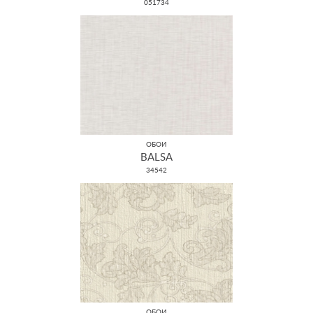
051734
ОБОИ
BALSA
34542
ОБОИ