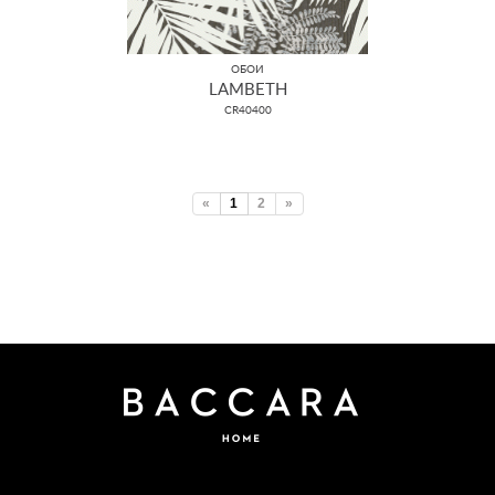
ОБОИ
LAMBETH
CR40400
«
1
2
»