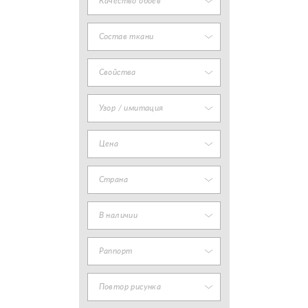
Качество обоев
Состав ткани
Свойства
Узор / имитация
Цена
Страна
В наличии
Раппорт
Повтор рисунка