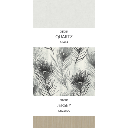
ОБОИ
QUARTZ
16424
ОБОИ
JERSEY
CR22500