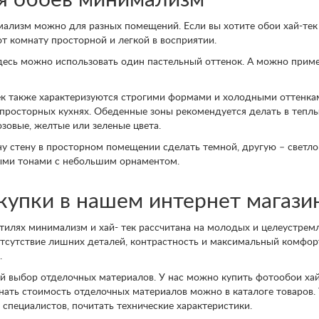
я обоев минимализм
мализм можно для разных помещений. Если вы хотите обои хай-тек 
т комнату просторной и легкой в восприятии.
здесь можно использовать один пастельный оттенок. А можно приме
ек также характеризуются строгими формами и холодными оттенка
 просторных кухнях. Обеденные зоны рекомендуется делать в теплы
зовые, желтые или зеленые цвета.
 стену в просторном помещении сделать темной, другую – светлой
лыми тонами с небольшим орнаментом.
упки в нашем интернет магази
тилях минимализм и хай- тек рассчитана на молодых и целеустрем
отсутствие лишних деталей, контрастность и максимальный комфорт
.
 выбор отделочных материалов. У нас можно купить фотообои хай-
знать стоимость отделочных материалов можно в каталоге товаров.
специалистов, почитать технические характеристики.