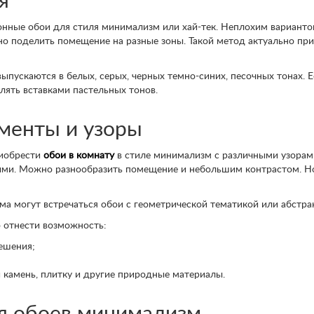
я
онные обои для стиля минимализм или хай-тек. Неплохим варианто
о поделить помещение на разные зоны. Такой метод актуально при
ыпускаются в белых, серых, черных темно-синих, песочных тонах. 
влять вставками пастельных тонов.
менты и узоры
риобрести
обои в комнату
в стиле минимализм с различными узорами
ми. Можно разнообразить помещение и небольшим контрастом. Но
а могут встречаться обои с геометрической тематикой или абстра
 отнести возможность:
ешения;
 камень, плитку и другие природные материалы.