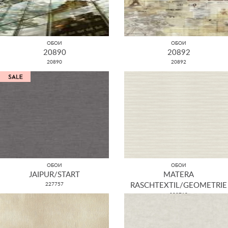
ОБОИ
ОБОИ
20890
20892
20890
20892
ОБОИ
ОБОИ
JAIPUR/START
MATERA
227757
RASCHTEXTIL/GEOMETRIE
298719