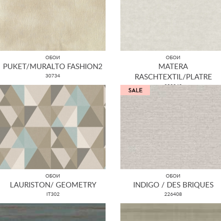
ОБОИ
ОБОИ
PUKET/MURALTO FASHION2
MATERA
30734
RASCHTEXTIL/PLATRE
298849
ОБОИ
ОБОИ
LAURISTON/ GEOMETRY
INDIGO / DES BRIQUES
IT302
226408