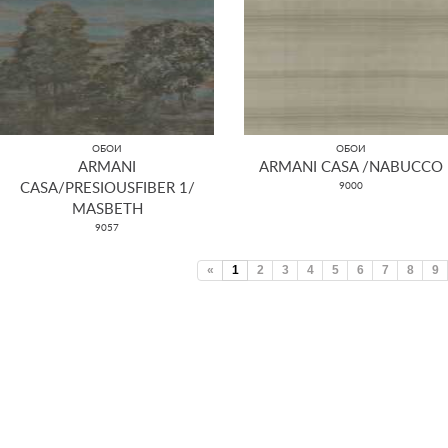
ОБОИ
ОБОИ
ARMANI
ARMANI CASA /NABUCCO
CASA/PRESIOUSFIBER 1/
9000
MASBETH
9057
«
1
2
3
4
5
6
7
8
9