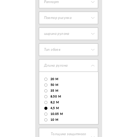
Раппорт
Повтор рисунка
ширина рулона
Тип обоев
Длина рулона
20 М
50 М
35 М
8.50 М
8,2 М
4,5 М
10.05 М
10 М
Толщина защитного