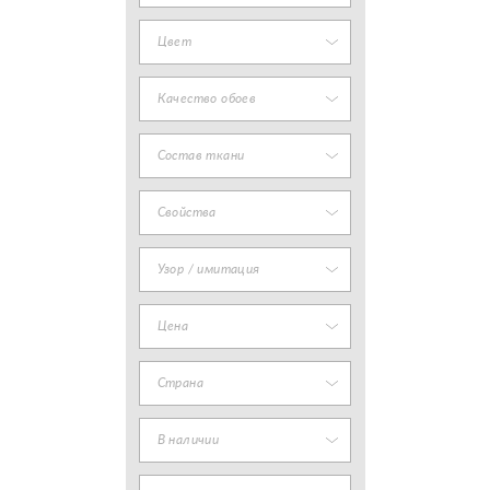
Цвет
Качество обоев
Состав ткани
Свойства
Узор / имитация
Цена
Страна
В наличии