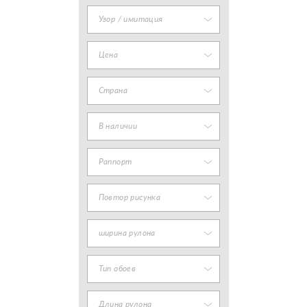
Узор / имитация
Цена
Страна
В наличии
Раппорт
Повтор рисунка
ширина рулона
Тип обоев
Длина рулона