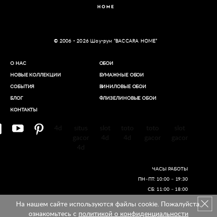
© 2006 - 2026 Шоу-рум “BACCARA HOME”
О НАС
ОБОИ
НОВЫЕ КОЛЛЕКЦИИ
БУМАЖНЫЕ ОБОИ
СОБЫТИЯ
ВИНИЛОВЫЕ ОБОИ​
БЛОГ
ФЛИЗЕЛИНОВЫЕ ОБОИ
КОНТАКТЫ
4d
situs
slot
toto
toto
slot
gacor
4d
4d
gacor
gacor
4d
ЧАСЫ РАБОТЫ
ПН–ПТ: 10:00 – 19:30
СБ: 11:00 – 18:00
На нашем сайте используются файлы cookie. Пожалуйста,
Создание сайтов
ознакомьтесь с
политикой о конфиденциальности