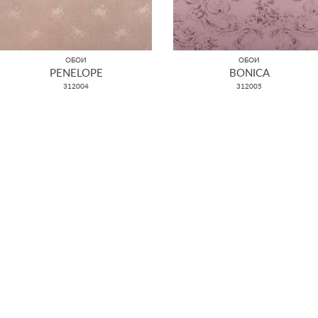
ОБОИ
ОБОИ
PENELOPE
BONICA
312004
312005