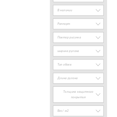
В наличии
Раппорт
Повтор рисунка
ширина рулона
Тип обоев
Длина рулона
Толщина защитного
покрытия
Вес/ м2