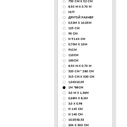
750 CM X 52 CM
8.50 М X 0.70 М
М/П
ДРУГОЙ РАЗМЕР
0,53М Х 10,05М
125 CM
90 СМ
H 91.44 CM
0,70М Х 10М
91СМ
110CM
100CM
8.50 M X 0.70 M
520 СМ * 280 СМ
315 CM X 300 CM
1,04X10,05
1М *88СМ
3,0 М Х 1,36М
0,68М Х 8,2М
3,0 Х 0,98
H 145 CM
H 140 CM
10,05Х0,53
204 Х 300 СМ