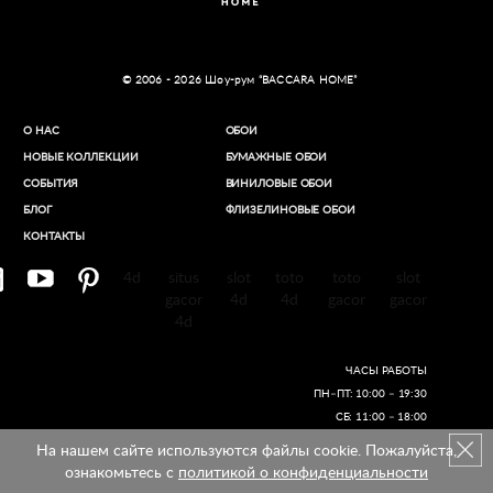
© 2006 - 2026 Шоу-рум “BACCARA HOME”
О НАС
ОБОИ
НОВЫЕ КОЛЛЕКЦИИ
БУМАЖНЫЕ ОБОИ
СОБЫТИЯ
ВИНИЛОВЫЕ ОБОИ​
БЛОГ
ФЛИЗЕЛИНОВЫЕ ОБОИ
КОНТАКТЫ
4d
situs
slot
toto
toto
slot
gacor
4d
4d
gacor
gacor
4d
ЧАСЫ РАБОТЫ
ПН–ПТ: 10:00 – 19:30
СБ: 11:00 – 18:00
На нашем сайте используются файлы cookie. Пожалуйста,
Создание сайтов
ознакомьтесь с
политикой о конфиденциальности