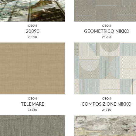
ОБОИ
ОБОИ
20890
GEOMETRICO NIKKO
20890
24903
ОБОИ
ОБОИ
TELEMARE
COMPOSIZIONE NIKKO
15860
24910