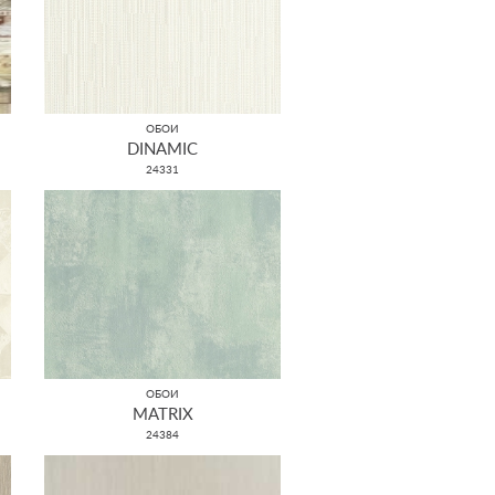
ОБОИ
DINAMIC
24331
ОБОИ
MATRIX
24384