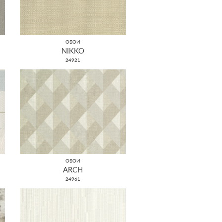
ОБОИ
NIKKO
24921
ОБОИ
ARCH
24961