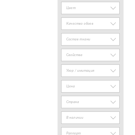
Цвет
Качество обоев
Состав ткани
Свойства
Узор / имитация
Цена
Страна
В наличии
Раппорт