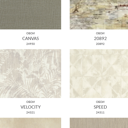
ОБОИ
ОБОИ
CANVAS
20892
24950
20892
ОБОИ
ОБОИ
VELOCITY
SPEED
24321
24311