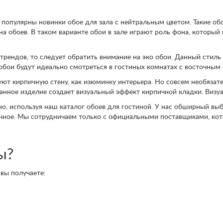
 популярны новинки обое для зала с нейтральным цветом. Такие об
на обоев. В таком варианте обои в зале играют роль фона, которы
трендов, то следует обратить внимание на эко обои. Данный стиль
обои будут идеально смотреться в гостиных комнатах с восточным 
ют кирпичную стену, как изюминку интерьера. Но совсем необязате
анное изделие создает визуальный эффект кирпичной кладки. Визуа
, используя наш каталог обоев для гостиной. У нас обширный выб
ычное. Мы сотрудничаем только с официальными поставщиками, кот
ы?
вы получаете: