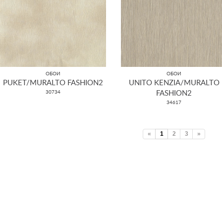
ОБОИ
ОБОИ
PUKET/MURALTO FASHION2
UNITO KENZIA/MURALTO
30734
FASHION2
34617
«
1
2
3
»