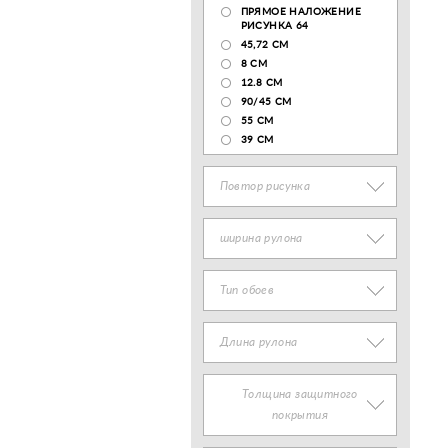
ПРЯМОЕ НАЛОЖЕНИЕ
РИСУНКА 64
45,72 СМ
8 СМ
12.8 CM
90/45 СМ
55 СМ
39 СМ
Повтор рисунка
ширина рулона
Тип обоев
Длина рулона
Толщина защитного
покрытия