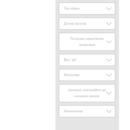
Тип обоев
Длина рулона
Толщина защитного
покрытия
Вес/ м2
Качество
наличие уточняйте на
момент заказа
Назначение