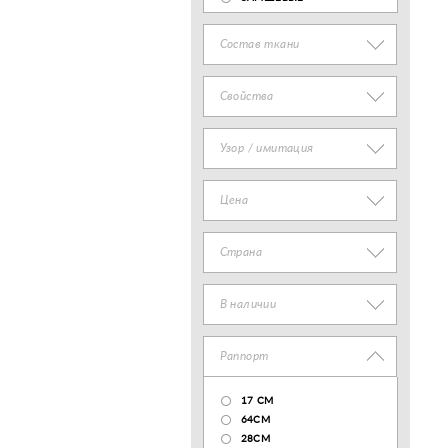
Состав ткани
Свойства
Узор / имитация
Цена
Страна
В наличии
Раппорт
17 CM
64СМ
28CM