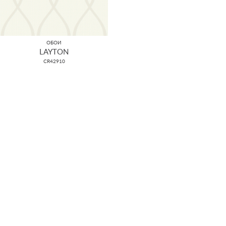
ОБОИ
LAYTON
CR42910