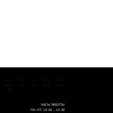
situs
slot
toto
toto
slot
gacor
4d
4d
gacor
gacor
4d
ЧАСЫ РАБОТЫ
ПН–ПТ: 10:00 – 19:30