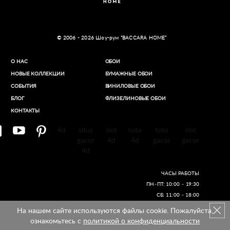
© 2006 - 2026 Шоу-рум “BACCARA HOME”
О НАС
ОБОИ
НОВЫЕ КОЛЛЕКЦИИ
БУМАЖНЫЕ ОБОИ
СОБЫТИЯ
ВИНИЛОВЫЕ ОБОИ​
БЛОГ
ФЛИЗЕЛИНОВЫЕ ОБОИ
КОНТАКТЫ
4d
situs
slot
toto
toto
slot
gacor
4d
4d
gacor
gacor
4d
ЧАСЫ РАБОТЫ
ПН–ПТ: 10:00 – 19:30
СБ: 11:00 – 18:00
На нашем сайте используются файлы cookie. Пожалуйста,
Создание сайтов
ознакомьтесь с
политикой о конфиденциальности