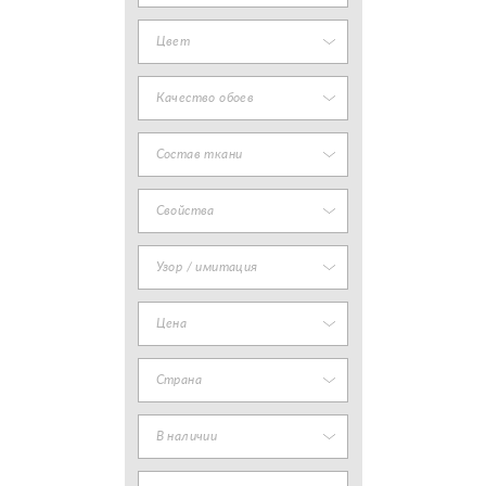
Цвет
Качество обоев
Состав ткани
Свойства
Узор / имитация
Цена
Страна
В наличии