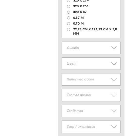
310 X 174
320 X 261
320 X 87
0.87 M
0.70 M
22,23 CM X 121,29 CM X 5,0
MM
Дизайн
Цвет
Качество обоев
Состав ткани
Свойства
Узор / имитация