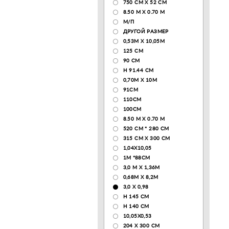
750 CM X 52 CM
8.50 М X 0.70 М
М/П
ДРУГОЙ РАЗМЕР
0,53М Х 10,05М
125 CM
90 СМ
H 91.44 CM
0,70М Х 10М
91СМ
110CM
100CM
8.50 M X 0.70 M
520 СМ * 280 СМ
315 CM X 300 CM
1,04X10,05
1М *88СМ
3,0 М Х 1,36М
0,68М Х 8,2М
3,0 Х 0,98
H 145 CM
H 140 CM
10,05Х0,53
204 Х 300 СМ