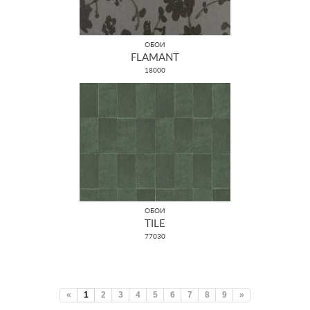
ОБОИ
FLAMANT
18000
ОБОИ
TILE
77030
«
1
2
3
4
5
6
7
8
9
»