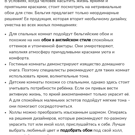
В условиях, когда человек насытить жизнь яркими и
приятными красками, стоит посмотреть на нетривиальные
обои для стен. Бельгия предлагает только неординарные
решения! Ее продукция, которая вторит необычному дизайну,
уместна во всех жилых помещениях:
Для спальных комнат подойдут бельгийские обои и
похожие на них
обои в английском стиле
спокойных
оттенков и утонченной фактуры. Они умиротворяют,
наполняя атмосферу причудливыми красками уюта и
комфорта.
Гостиные комнаты демонстрируют изящество домашнего
очага. Поэтому специалисты рекомендуют для таких комнат
использовать яркие, волнительные тона.
Детские комнаты похожи со спальными, однако здесь стоит
учитывать потребности ребёнка. Если он привык вести
активную жизнь, то яркий аккомпанемент только украсит её.
А для спокойных маленьких эстетов подойдут мягкие тона –
они помогают сосредоточиться.
Холлы можно преобразить изысканным шармом. Опираясь
на решения дизайнеров, которые рекомендуют по-разному
украсить тот или иной холл, прислушайтесь к себе. Лучше
выбрать любимый цвет и
подобрать обои
под свой холл,