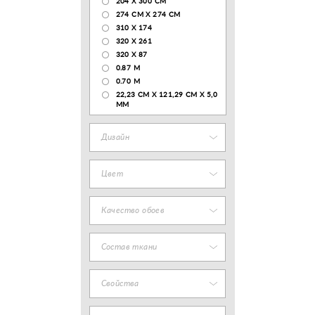
204 Х 300 СМ
274 СМ Х 274 СМ
310 X 174
320 X 261
320 X 87
0.87 M
0.70 M
22,23 CM X 121,29 CM X 5,0
MM
Дизайн
Цвет
Качество обоев
Состав ткани
Свойства