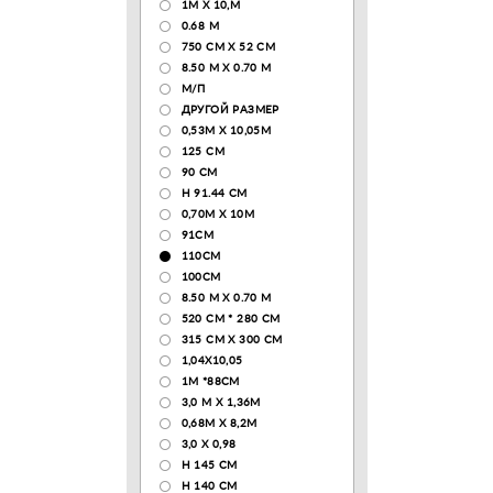
1М Х 10,М
0.68 M
750 CM X 52 CM
8.50 М X 0.70 М
М/П
ДРУГОЙ РАЗМЕР
0,53М Х 10,05М
125 CM
90 СМ
H 91.44 CM
0,70М Х 10М
91СМ
110CM
100CM
8.50 M X 0.70 M
520 СМ * 280 СМ
315 CM X 300 CM
1,04X10,05
1М *88СМ
3,0 М Х 1,36М
0,68М Х 8,2М
3,0 Х 0,98
H 145 CM
H 140 CM