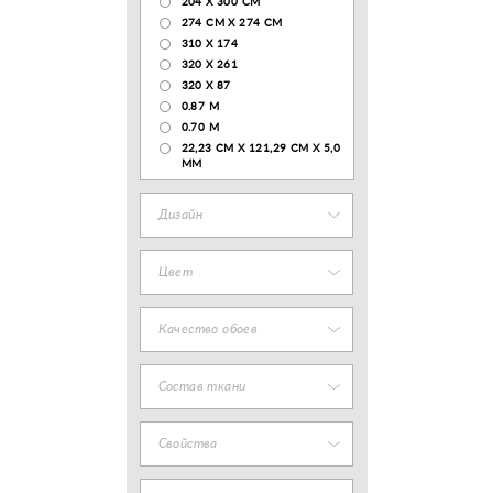
204 Х 300 СМ
274 СМ Х 274 СМ
310 X 174
320 X 261
320 X 87
0.87 M
0.70 M
22,23 CM X 121,29 CM X 5,0
MM
Дизайн
Цвет
Качество обоев
Состав ткани
Свойства