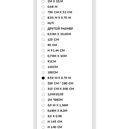
1М Х 10,М
0.68 M
750 CM X 52 CM
8.50 М X 0.70 М
М/П
ДРУГОЙ РАЗМЕР
0,53М Х 10,05М
125 CM
90 СМ
H 91.44 CM
0,70М Х 10М
91СМ
110CM
100CM
8.50 M X 0.70 M
520 СМ * 280 СМ
315 CM X 300 CM
1,04X10,05
1М *88СМ
3,0 М Х 1,36М
0,68М Х 8,2М
3,0 Х 0,98
H 145 CM
H 140 CM