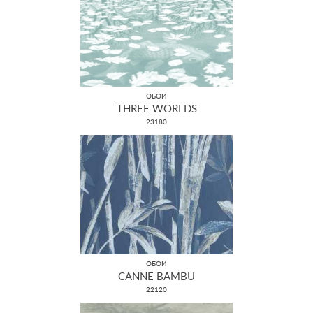
ОБОИ
THREE WORLDS
23180
ОБОИ
CANNE BAMBU
22120