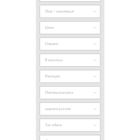
Узор / имитация
Цена
Страна
В наличии
Раппорт
Повтор рисунка
ширина рулона
Тип обоев