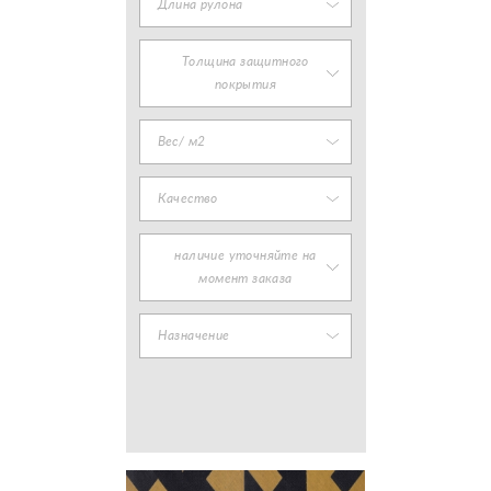
Длина рулона
Толщина защитного
покрытия
Вес/ м2
Качество
наличие уточняйте на
момент заказа
Назначение