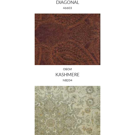
DIAGONAL
46603
ОБОИ
KASHMERE
NB204