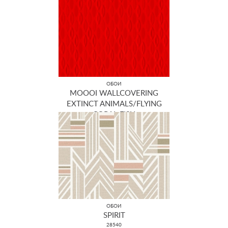
MO2096
ОБОИ
MOOOI WALLCOVERING
EXTINCT ANIMALS/FLYING
CORAL FISH
MO2102
ОБОИ
SPIRIT
28540