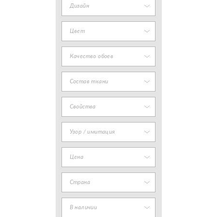
Дизайн
Цвет
Качество обоев
Состав ткани
Свойства
Узор / имитация
Цена
Страна
В наличии