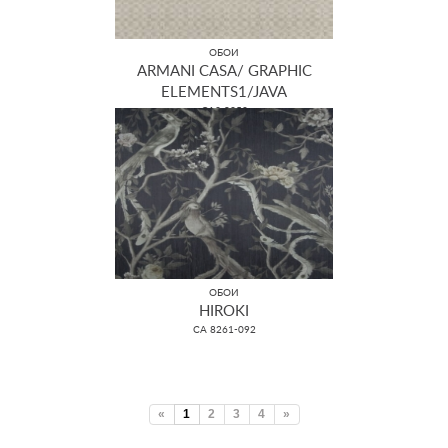
ОБОИ
ARMANI CASA/ GRAPHIC
ELEMENTS1/JAVA
GA3 9352
ОБОИ
HIROKI
CA 8261-092
«
1
2
3
4
»