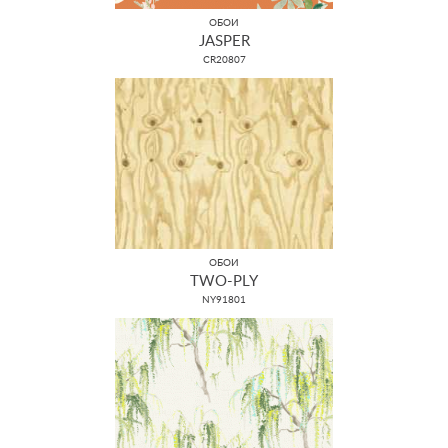
ОБОИ
JASPER
CR20807
ОБОИ
TWO-PLY
NY91801