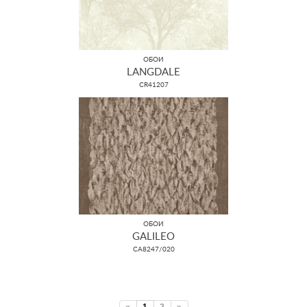
ОБОИ
LANGDALE
CR41207
ОБОИ
GALILEO
CA8247/020