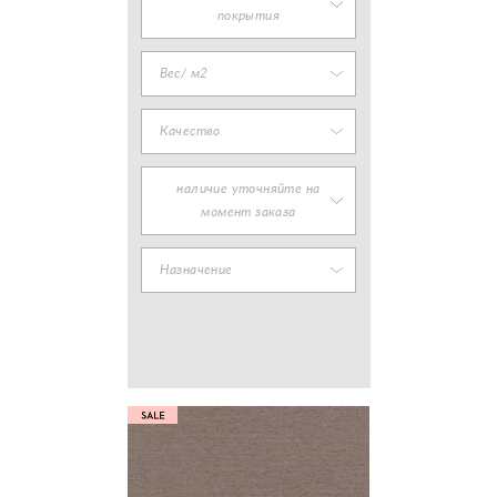
покрытия
Вес/ м2
Качество
наличие уточняйте на
момент заказа
Назначение