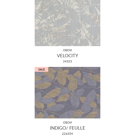
ОБОИ
VELOCITY
24323
ОБОИ
INDIGO/ FEULLE
226354