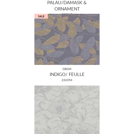
PALAU/DAMASK &
ORNAMENT
228945
ОБОИ
INDIGO/ FEULLE
226354