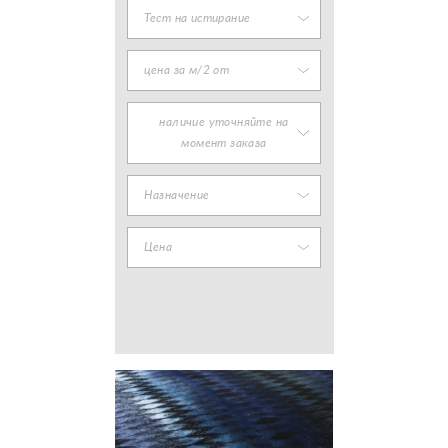
Тест на истирание
цена за м/2 от
наличие уточняйте на
момент заказа
Назначение
Цена