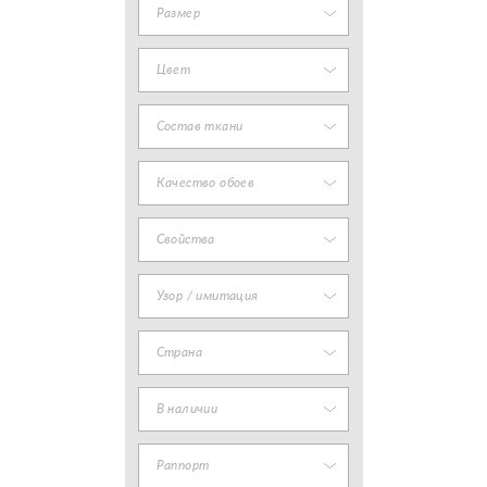
Размер
Цвет
Состав ткани
Качество обоев
Свойства
Узор / имитация
Страна
В наличии
Раппорт