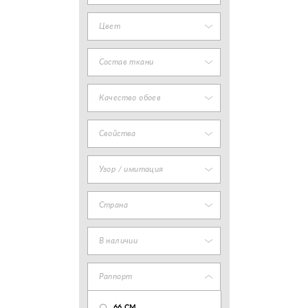
Цвет
Состав ткани
Качество обоев
Свойства
Узор / имитация
Страна
В наличии
Раппорт
66 СМ