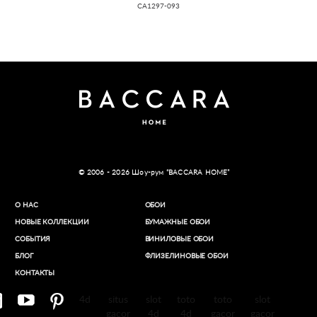
CA1297-093
© 2006 - 2026 Шоу-рум “BACCARA HOME”
О НАС
ОБОИ
НОВЫЕ КОЛЛЕКЦИИ
БУМАЖНЫЕ ОБОИ
СОБЫТИЯ
ВИНИЛОВЫЕ ОБОИ​
БЛОГ
ФЛИЗЕЛИНОВЫЕ ОБОИ
КОНТАКТЫ
4d
situs
slot
toto
toto
slot
gacor
4d
4d
gacor
gacor