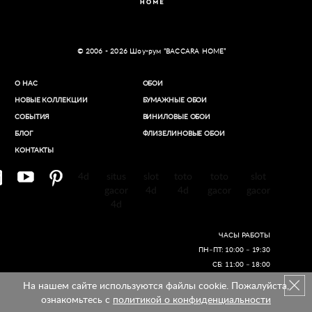
© 2006 - 2026 Шоу-рум “BACCARA HOME”
О НАС
ОБОИ
НОВЫЕ КОЛЛЕКЦИИ
БУМАЖНЫЕ ОБОИ
СОБЫТИЯ
ВИНИЛОВЫЕ ОБОИ​
БЛОГ
ФЛИЗЕЛИНОВЫЕ ОБОИ
КОНТАКТЫ
4d
situs
slot
toto
toto
slot
gacor
4d
4d
gacor
gacor
4d
ЧАСЫ РАБОТЫ
ПН–ПТ: 10:00 – 19:30
СБ: 11:00 – 18:00
На нашем сайте используются файлы cookie. Пожалуйста,
Создание сайтов
ознакомьтесь с
политикой о конфиденциальности