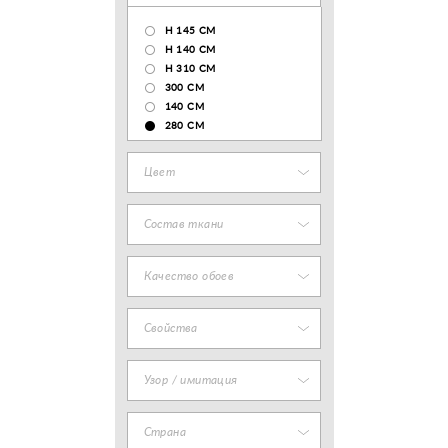
H 145 CM
H 140 CM
H 310 CM
300 CM
140 CМ
280 CM
Цвет
Состав ткани
Качество обоев
Свойства
Узор / имитация
Страна