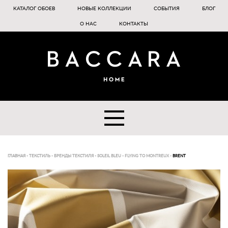
КАТАЛОГ ОБОЕВ
НОВЫЕ КОЛЛЕКЦИИ
СОБЫТИЯ
БЛОГ
О НАС
КОНТАКТЫ
ГЛАВНАЯ
-
ТЕКСТИЛЬ
-
БРЕНДЫ ТЕКСТИЛЯ
-
SOLEIL BLEU
-
FLYING TO MONTREUX
-
BRENT