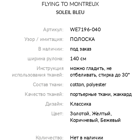
FLYING TO MONTREUX
SOLEIL BLEU
Артикул:
WE7196-040
Узор / имитация:
ПОЛОСКА
В наличии:
под заказ
ширина рулона:
140 см
Инструкция
можно гладить, не
использования тканей:
отбеливать, стирка до 30*
Состав ткани:
cotton, polyester
Качество тканей:
портьерные ткани, жаккард
Дизайн:
Классика
Цвет:
Золотой, Желтый,
Коричневый, Бежевый
Количество:
Нет в наличии