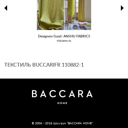
prev
ne
Designers Guid/ ANSHU FABRICS
FDG2896/41
ТЕКСТИЛЬ BUCCARIFR 110882-1
© 2006 - 2026 Шоу-рум “BACCARA HOME”