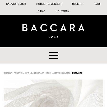
КАТАЛОГ ОБОЕВ
НОВЫЕ КОЛЛЕКЦИИ
СОБЫТИЯ
БЛОГ
О НАС
КОНТАКТЫ
ГЛАВНАЯ
-
ТЕКСТИЛЬ
-
БРЕНДЫ ТЕКСТИЛЯ
-
KOBE
-
ARROWFR&LINESFR
-
BUCCARIFR