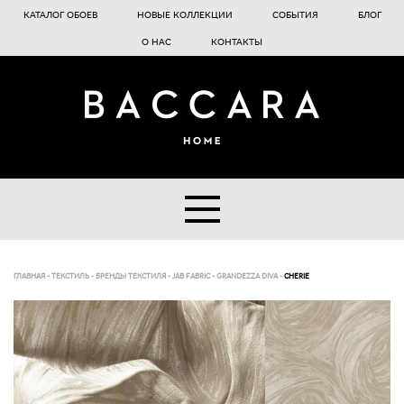
КАТАЛОГ ОБОЕВ
НОВЫЕ КОЛЛЕКЦИИ
СОБЫТИЯ
БЛОГ
О НАС
КОНТАКТЫ
ГЛАВНАЯ
-
ТЕКСТИЛЬ
-
БРЕНДЫ ТЕКСТИЛЯ
-
JAB FABRIC
-
GRANDEZZA DIVA
-
CHERIE