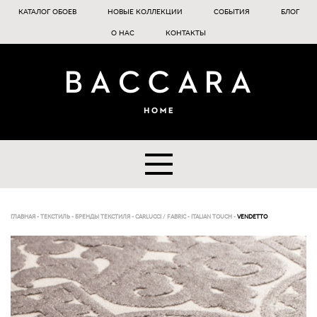
КАТАЛОГ ОБОЕВ
НОВЫЕ КОЛЛЕКЦИИ
СОБЫТИЯ
БЛОГ
О НАС
КОНТАКТЫ
ГЛАВНАЯ
-
ТЕКСТИЛЬ
-
БРЕНДЫ ТЕКСТИЛЯ
-
CARLUCCI / FABRIC
-
ITALIAN TOUCH
-
VENDETTO