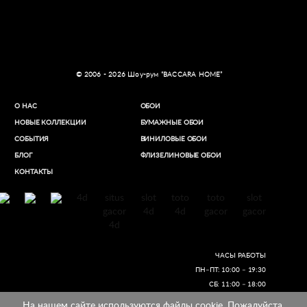
© 2006 - 2026 Шоу-рум “BACCARA HOME”
О НАС
ОБОИ
НОВЫЕ КОЛЛЕКЦИИ
БУМАЖНЫЕ ОБОИ
СОБЫТИЯ
ВИНИЛОВЫЕ ОБОИ​
БЛОГ
ФЛИЗЕЛИНОВЫЕ ОБОИ
КОНТАКТЫ
4d
situs
slot
toto
toto
slot
gacor
4d
4d
gacor
gacor
4d
ЧАСЫ РАБОТЫ
ПН–ПТ: 10:00 – 19:30
СБ: 11:00 – 18:00
На нашем сайте используются файлы cookie. Пожалуйста,