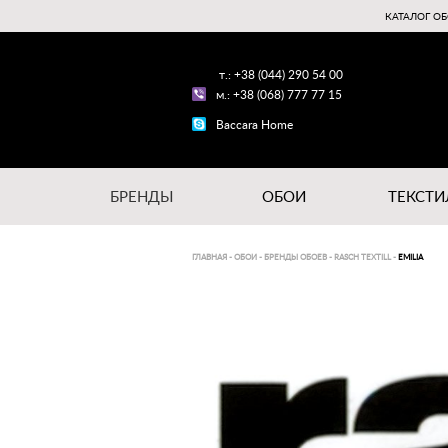
КАТАЛОГ ОБ
т.: +38 (044) 290 54 00
м.: +38 (068) 777 77 15
Baccara Home
БРЕНДЫ
ОБОИ
ТЕКСТИ
ГЛАВНАЯ
-
ОБОИ
-
БРЕНДЫ ОБОЕВ
-
RASCH TEXTILL
-
EMILIA