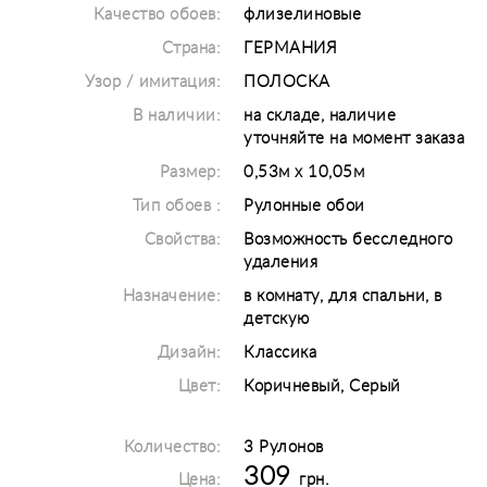
Качество обоев:
флизелиновые
Страна:
ГЕРМАНИЯ
Узор / имитация:
ПОЛОСКА
В наличии:
на складе, наличие
уточняйте на момент заказа
Размер:
0,53м х 10,05м
Тип обоев :
Рулонные обои
Свойства:
Возможность бесследного
удаления
Назначение:
в комнату, для спальни, в
детскую
Дизайн:
Классика
Цвет:
Коричневый, Серый
Количество:
3 Рулонов
309
Цена:
грн.