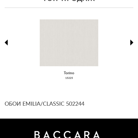
prev
ne
Torino
15225
ОБОИ EMILIA/CLASSIC 502244