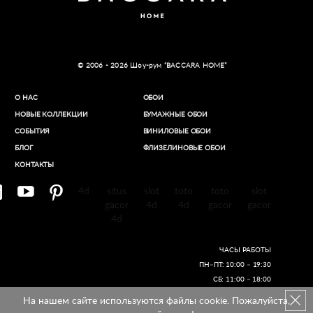
© 2006 - 2026 Шоу-рум “BACCARA HOME”
О НАС
ОБОИ
НОВЫЕ КОЛЛЕКЦИИ
БУМАЖНЫЕ ОБОИ
СОБЫТИЯ
ВИНИЛОВЫЕ ОБОИ​
БЛОГ
ФЛИЗЕЛИНОВЫЕ ОБОИ
КОНТАКТЫ
4d
situs
slot
toto
toto
slot
gacor
4d
4d
gacor
gacor
4d
ЧАСЫ РАБОТЫ
ПН–ПТ: 10:00 – 19:30
СБ: 11:00 – 18:00
На нашем сайте используются файлы cookie. Пожалуйста,
Создание сайтов