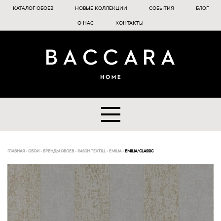
КАТАЛОГ ОБОЕВ
НОВЫЕ КОЛЛЕКЦИИ
СОБЫТИЯ
БЛОГ
О НАС
КОНТАКТЫ
ГЛАВНАЯ
-
ОБОИ
-
БРЕНДЫ ОБОЕВ
-
RASCH TEXTILL
-
EMILIA
-
EMILIA/CLASSIC