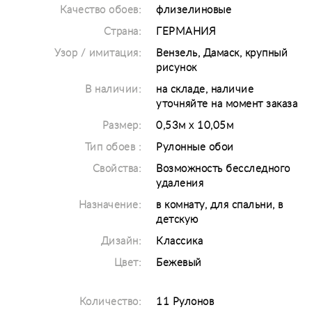
Качество обоев:
флизелиновые
Страна:
ГЕРМАНИЯ
Узор / имитация:
Вензель, Дамаск, крупный
рисунок
В наличии:
на складе, наличие
уточняйте на момент заказа
Размер:
0,53м х 10,05м
Тип обоев :
Рулонные обои
Свойства:
Возможность бесследного
удаления
Назначение:
в комнату, для спальни, в
детскую
Дизайн:
Классика
Цвет:
Бежевый
Количество:
11 Рулонов