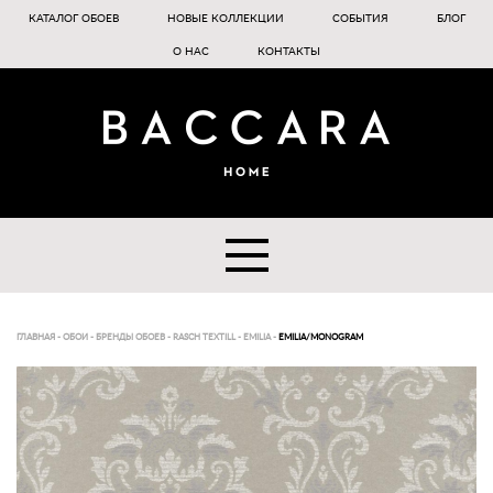
КАТАЛОГ ОБОЕВ
НОВЫЕ КОЛЛЕКЦИИ
СОБЫТИЯ
БЛОГ
О НАС
КОНТАКТЫ
ГЛАВНАЯ
-
ОБОИ
-
БРЕНДЫ ОБОЕВ
-
RASCH TEXTILL
-
EMILIA
-
EMILIA/MONOGRAM