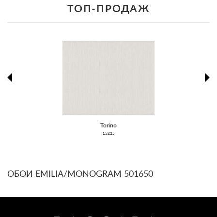
ТОП-ПРОДАЖ
prev
ne
Torino
15225
ОБОИ EMILIA/MONOGRAM 501650