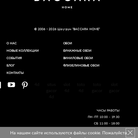
© 2006 - 2026 Шоу-рум “BACCARA HOME”
О НАС
ОБОИ
НОВЫЕ КОЛЛЕКЦИИ
БУМАЖНЫЕ ОБОИ
СОБЫТИЯ
ВИНИЛОВЫЕ ОБОИ​
БЛОГ
ФЛИЗЕЛИНОВЫЕ ОБОИ
КОНТАКТЫ
4d
situs
slot
toto
toto
slot
gacor
4d
4d
gacor
gacor
4d
ЧАСЫ РАБОТЫ
ПН–ПТ: 10:00 – 19:30
СБ: 11:00 – 18:00
На нашем сайте используются файлы cookie. Пожалуйста,
Создание сайтов