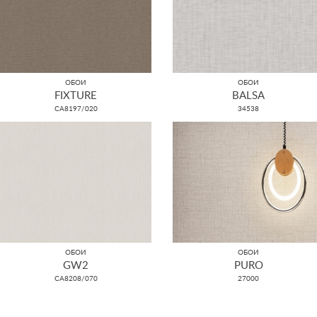
ОБОИ
ОБОИ
FIXTURE
BALSA
CA8197/020
34538
ОБОИ
ОБОИ
GW2
PURO
CA8208/070
27000