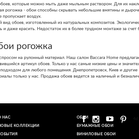
обоев, которые можно мыть даже мыльным раствором. Для их накле
ая рогожка - обои способны скрывать небольшие вмятины и дырочк
е пропускает воздух.
 вид обоев, изготовленный из натуральных композитов. Экологиче
 и даже красить. Недостаток их в более трудном монтаже за счет
бои рогожка
 спросом на рулонный материал. Наш салон Baccara Home предлага
авившийся артикул обоев. Только у нас самые низкие цены и значит
 подходом для любого помещения. Днепропетровск, Киев и другие
иалы только у нас. Продажа обоев ведется за наличный и безналич
О НАС
ОБОИ
4d
НОВЫЕ КОЛЛЕКЦИИ
БУМАЖНЫЕ ОБОИ
СОБЫТИЯ
ВИНИЛОВЫЕ ОБОИ​