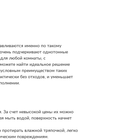
тавливаются именно по такому
 очень подчеркивают однотонные
 для любой комнаты, с
 сможете найти идеальное решение
езусловным преимуществом таких
актически без отходов, и уменьшает
полнении.
я. За счет невысокой цены их можно
зя мыть водой, поверхность начнет
 протирать влажной тряпочкой, легко
ническим повреждениям.