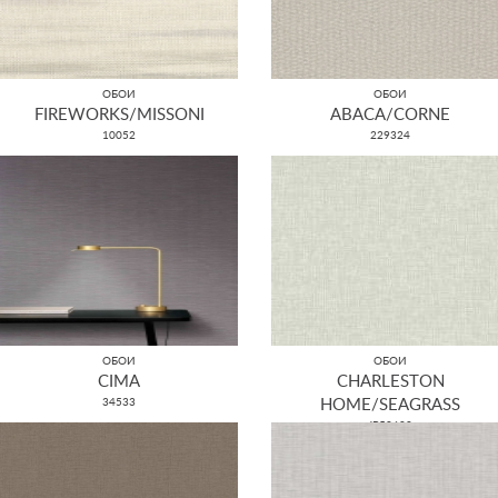
ОБОИ
ОБОИ
FIREWORKS/MISSONI
ABACA/CORNE
10052
229324
ОБОИ
ОБОИ
CIMA
CHARLESTON
34533
HOME/SEAGRASS
JB50600