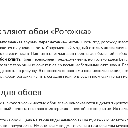
авляют обои «Рогожка»
, выполненная грубым переплетением нитей. Обои под рогожку изго
ражается их уникальность. Современный модный стиль минимализма
ков и излишеств. Наш интернет-магазин предлагает большой выбор
бои купить
. Киев переполнен предложениями, но только здесь Вы
воляет гармонично сочетаться со всеми мебельными оттенками. Б
подгонять по рисунку. Это позволяет экономичное использование, пр
ал. Обои рогожка купить сегодня можно в различном фактурном ис
 для обоев
е и экологически чистые обои легко наклеиваются и демонтируютс
енный недостаток такого материала – нестойкое покрытие. Их нель
гожка обои. Цена на такие виды немного выше бумажных, их можно
ю на поверхность. Но они тоже не долговечны и подвержены меха