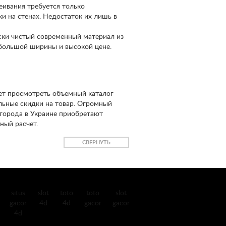
ивания требуется только
и на стенах. Недостаток их лишь в
ски чистый современный материал из
 большой ширины и высокой цене.
ет просмотреть объемный каталог
ельные скидки на товар. Огромный
 города в Украине приобретают
ный расчет.
СВЕРНУТЬ
situs
slot
toto
toto
slot
gacor
4d
4d
gacor
gacor
4d