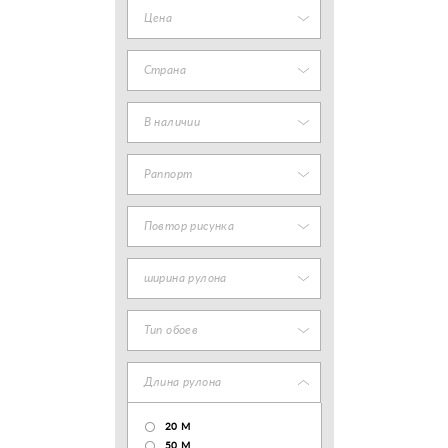
Цена
Страна
В наличии
Раппорт
Повтор рисунка
ширина рулона
Тип обоев
Длина рулона
20 М
50 М