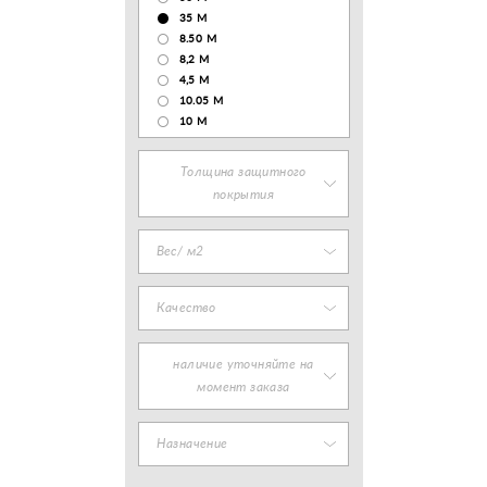
35 М
8.50 М
8,2 М
4,5 М
10.05 М
10 М
Толщина защитного
покрытия
Вес/ м2
Качество
наличие уточняйте на
момент заказа
Назначение