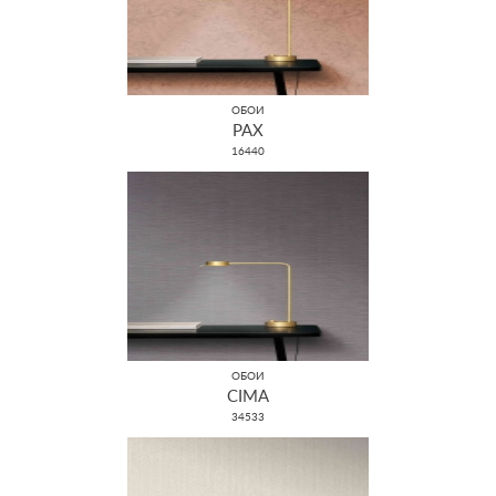
ОБОИ
PAX
16440
ОБОИ
CIMA
34533