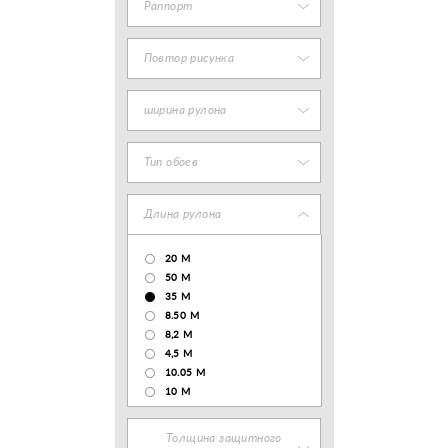
Раппорт
Повтор рисунка
ширина рулона
Тип обоев
Длина рулона
20 М
50 М
35 М
8.50 М
8,2 М
4,5 М
10.05 М
10 М
Толщина защитного