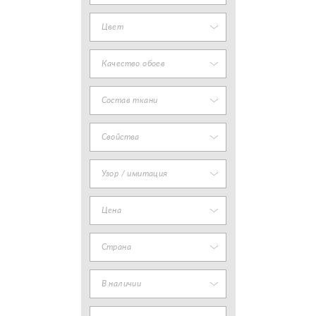
Цвет
Качество обоев
Состав ткани
Свойства
Узор / имитация
Цена
Страна
В наличии