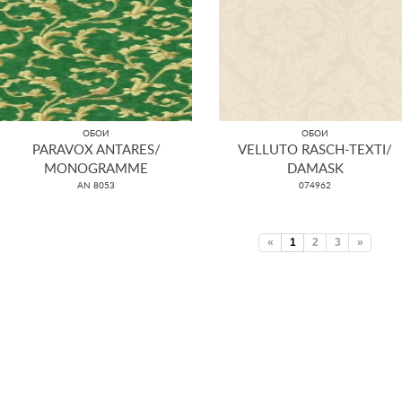
ОБОИ
ОБОИ
PARAVOX ANTARES/
VELLUTO RASCH-TEXTI/
MONOGRAMME
DAMASK
AN 8053
074962
«
1
2
3
»