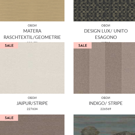
ОБОИ
ОБОИ
MATERA
DESIGN LUX/ UNITO
RASCHTEXTIL/GEOMETRIE
ESAGONO
298672
22710
ОБОИ
ОБОИ
JAIPUR/STRIPE
INDIGO/ STRIPE
227634
226569