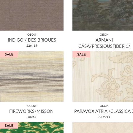
ОБОИ
ОБОИ
INDIGO / DES BRIQUES
ARMANI
226415
CASA/PRESIOUSFIBER 1/
MASBETH
9057
ОБОИ
ОБОИ
FIREWORKS/MISSONI
PARAVOX ATRIA /CLASSICA 
10053
AT 9011