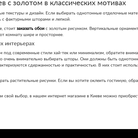
ев с золотом в классических мотивах
ые текстуры и дизайн. Если выбирать однотонные отделочные мате
ь с фактурными шторами и лепкой.
е, стоит
заказать обои
с золотым рисунком. Вертикальные орнамент
ют комнату шире и просторнее.
х интерьерах
том под современные стили хай-тек или минимализм, обратите вним
адо очень внимательно выбирать шторы. Они должны быть однотон
арактеризуются сдержанностью и практичностью. В них стоит испол
рать растительные рисунки. Если вы хотите оклеить гостиную, обр
ли свой выбор, в нашем интернет магазине в Киеве можно приобрес