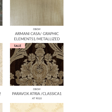
ОБОИ
ARMANI CASA/ GRAPHIC
ELEMENTS1/METALLIZED
PLAIN
GA3 9384
ОБОИ
2
PARAVOX ATRIA /CLASSICA1
AT 9010