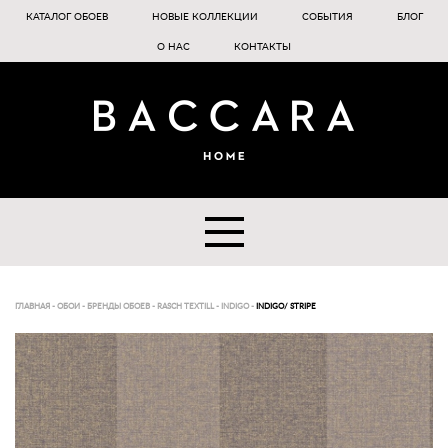
КАТАЛОГ ОБОЕВ
НОВЫЕ КОЛЛЕКЦИИ
СОБЫТИЯ
БЛОГ
О НАС
КОНТАКТЫ
ГЛАВНАЯ
-
ОБОИ
-
БРЕНДЫ ОБОЕВ
-
RASCH TEXTILL
-
INDIGO
-
INDIGO/ STRIPE