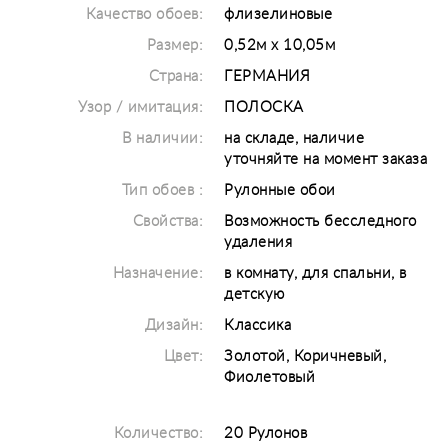
Качество обоев:
флизелиновые
Размер:
0,52м х 10,05м
Страна:
ГЕРМАНИЯ
Узор / имитация:
ПОЛОСКА
В наличии:
на складе, наличие
уточняйте на момент заказа
Тип обоев :
Рулонные обои
Свойства:
Возможность бесследного
удаления
Назначение:
в комнату, для спальни, в
детскую
Дизайн:
Классика
Цвет:
Золотой, Коричневый,
Фиолетовый
Количество:
20 Рулонов