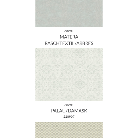
ОБОИ
MATERA
RASCHTEXTIL/ARBRES
298825
ОБОИ
PALAU/DAMASK
228907