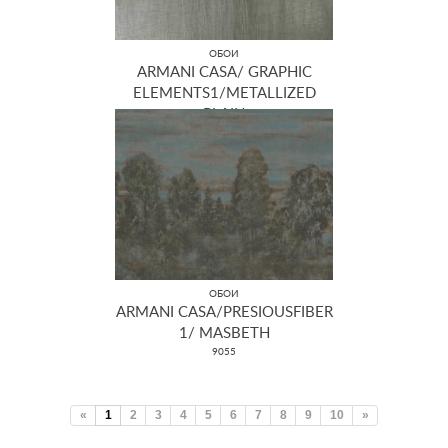
ОБОИ
ARMANI CASA/ GRAPHIC
ELEMENTS1/METALLIZED
PLAIN
GA3 9385
ОБОИ
ARMANI CASA/PRESIOUSFIBER
1/ MASBETH
9055
«
1
2
3
4
5
6
7
8
9
10
»