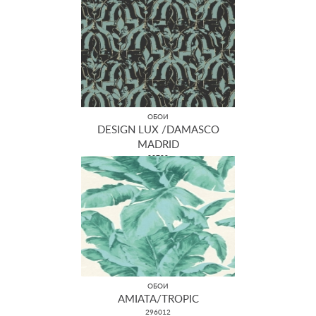
ОБОИ
DESIGN LUX /DAMASCO
MADRID
22700
ОБОИ
AMIATA/TROPIC
296012