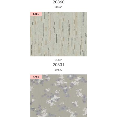
20860
20864
ОБОИ
20831
20832