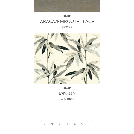
ОБОИ
ABACA/EMBOUTEILLAGE
229522
ОБОИ
JANSON
CR21808
«
1
2
3
4
5
»