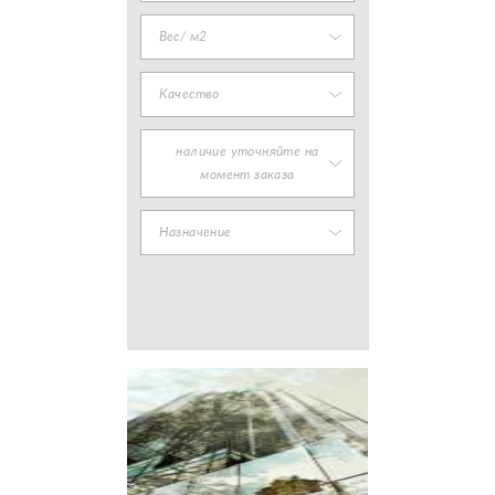
Вес/ м2
Качество
наличие уточняйте на
момент заказа
Назначение