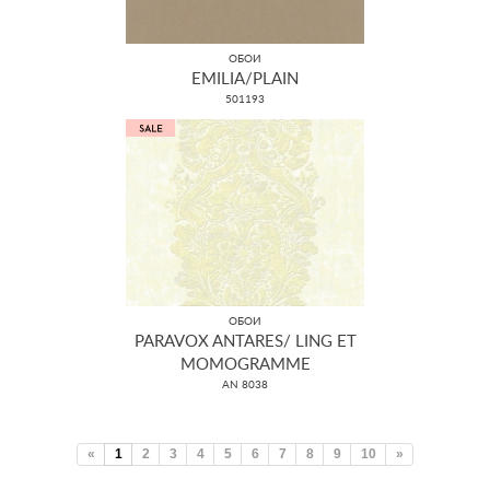
ОБОИ
EMILIA/PLAIN
501193
ОБОИ
PARAVOX ANTARES/ LING ET
MOMOGRAMME
AN 8038
«
1
2
3
4
5
6
7
8
9
10
»