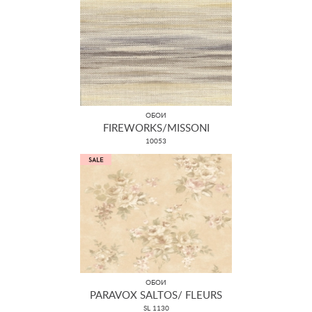
ОБОИ
FIREWORKS/MISSONI
10053
ОБОИ
PARAVOX SALTOS/ FLEURS
SL 1130