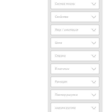
Состав ткани
Свойства
Узор / имитация
Цена
Страна
В наличии
Раппорт
Повтор рисунка
ширина рулона