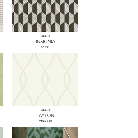
ОБОИ
INSIGNIA
80551
ОБОИ
LAYTON
CR42910