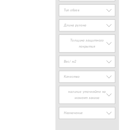
Тип обоев
Длина рулона
Толщина защитного
покрытия
Вес/ м2
Качество
наличие уточняйте на
момент заказа
Назначение