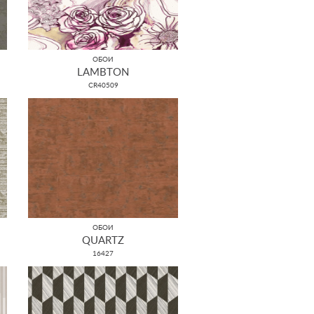
ОБОИ
LAMBTON
CR40509
ОБОИ
QUARTZ
16427