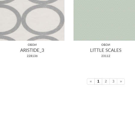
ОБОИ
ОБОИ
ARISTIDE_3
LITTLE SCALES
228136
23112
«
1
2
3
»