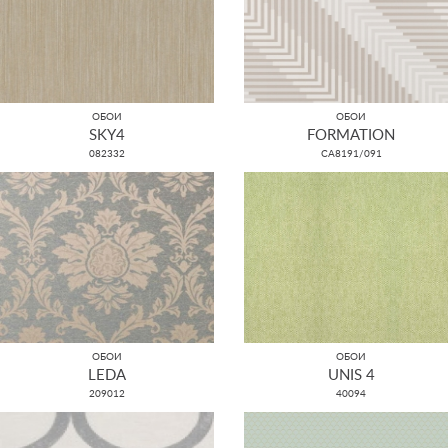
ОБОИ
ОБОИ
SKY4
FORMATION
082332
CA8191/091
ОБОИ
ОБОИ
LEDA
UNIS 4
209012
40094