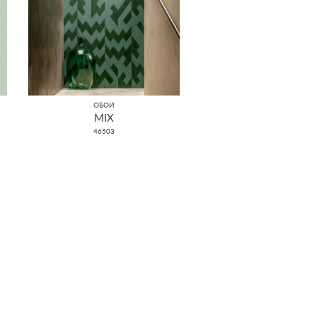
ОБОИ
MIX
46503