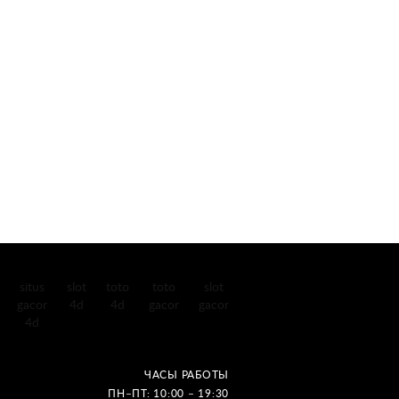
situs
slot
toto
toto
slot
gacor
4d
4d
gacor
gacor
4d
ЧАСЫ РАБОТЫ
ПН–ПТ: 10:00 – 19:30