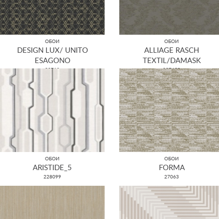
ОБОИ
ОБОИ
DESIGN LUX/ UNITO
ALLIAGE RASCH
ESAGONO
TEXTIL/DAMASK
22710
297453
ОБОИ
ОБОИ
ARISTIDE_5
FORMA
228099
27063