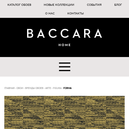
КАТАЛОГ ОБОЕВ
НОВЫЕ КОЛЛЕКЦИИ
СОБЫТИЯ
БЛОГ
О НАС
КОНТАКТЫ
ГЛАВНАЯ
-
ОБОИ
-
БРЕНДЫ ОБОЕВ
-
ARTE
-
FIGURA
-
FORMA