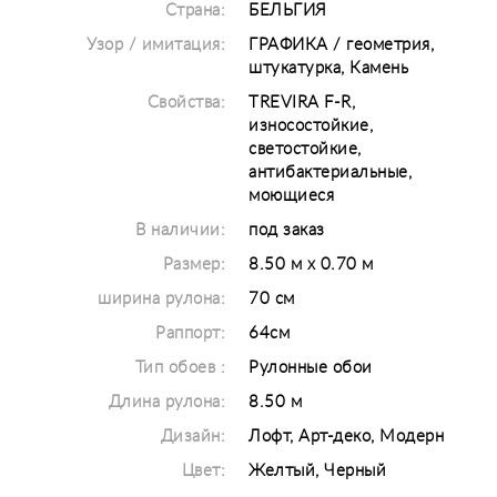
Страна:
БЕЛЬГИЯ
Узор / имитация:
ГРАФИКА / геометрия,
штукатурка, Камень
Свойства:
TREVIRA F-R,
износостойкие,
светостойкие,
антибактериальные,
моющиеся
В наличии:
под заказ
Размер:
8.50 м x 0.70 м
ширина рулона:
70 см
Раппорт:
64см
Тип обоев :
Рулонные обои
Длина рулона:
8.50 м
Дизайн:
Лофт, Арт-деко, Модерн
Цвет:
Желтый, Черный