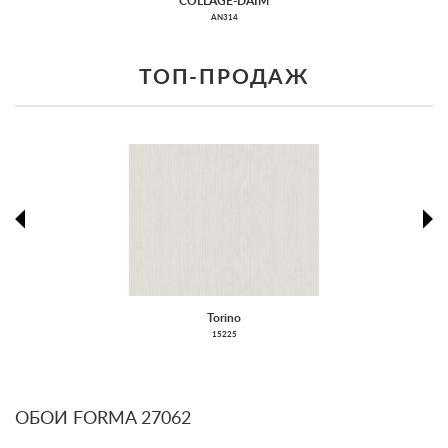
COLLAGE-DAIM
AN314
ТОП-ПРОДАЖ
prev
ne
Torino
15225
ОБОИ FORMA 27062