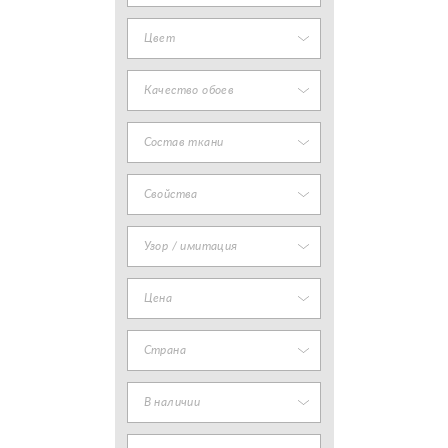
Цвет
Качество обоев
Состав ткани
Свойства
Узор / имитация
Цена
Страна
В наличии