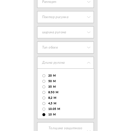
Раппорт
Повтор рисунка
ширина рулона
Тип обоев
Длина рулона
20 М
50 М
35 М
8.50 М
8,2 М
4,5 М
10.05 М
10 М
Толщина защитного