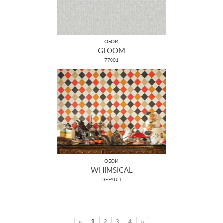
ОБОИ
GLOOM
77001
ОБОИ
WHIMSICAL
DEFAULT
«
1
2
3
4
»