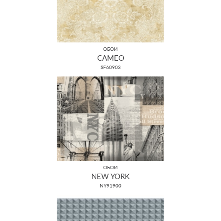
ОБОИ
CAMEO
SF60903
ОБОИ
NEW YORK
NY91900