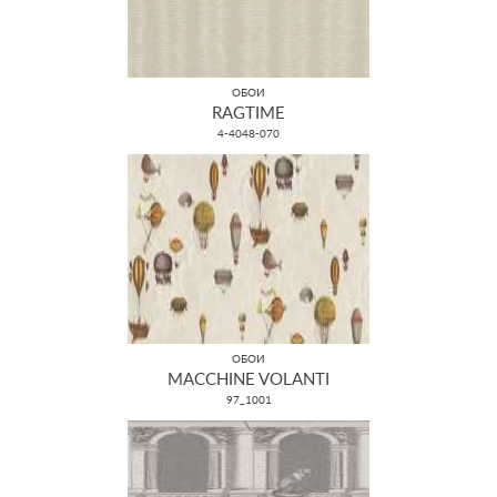
ОБОИ
RAGTIME
4-4048-070
ОБОИ
MACCHINE VOLANTI
97_1001