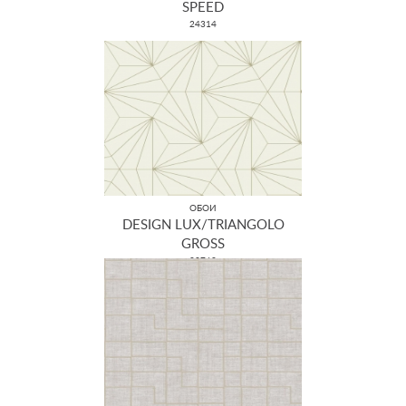
SPEED
24314
ОБОИ
DESIGN LUX/TRIANGOLO
GROSS
22762