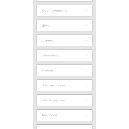
Узор / имитация
Цена
Страна
В наличии
Раппорт
Повтор рисунка
ширина рулона
Тип обоев